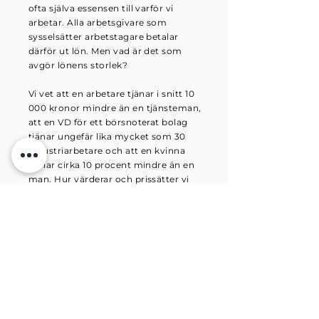
ofta själva essensen till varför vi
arbetar. Alla arbetsgivare som
sysselsätter arbetstagare betalar
därför ut lön. Men vad är det som
avgör lönens storlek?
Vi vet att e
n arbetare tjänar i snitt 10
000 kronor mindre än en tjänsteman,
att en VD för ett börsnoterat bolag
tjänar ungefär lika mycket som 30
industriarbetare och att en kvinna
tjänar cirka 10 procent mindre än en
man.
Hur värderar och prissätter vi
arbete och vilka faktorer måste vi ta
hänsyn till när vi gör det? En relevant
fråga för alla arbetsgivare som sätter
lön.
Jag har ramavtal med flera
organisationer i offentlig sektor men
arbetar även med näringslivet - allt
ifrån små familjeägda företag till stora