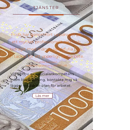
TJÄNSTER
Frida har genomfört uppdraget på
ett mycket professionellt sätt och
bidragit med många värdefulla tips.
Vi tackar för ett ypperligt samarbete.
- Gunilla Svensson
redovisningsansvarig ABKATI AB
Vid behov av specialistkompetens
inom lönesättning, kontakta mig så
lägger vi upp en plan för arbetet.
Läs mer