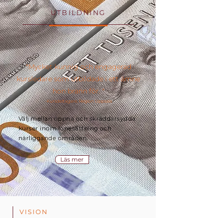
UTBILDNING
"Mycket kunnig och engagerad
kursledare som utbildade i ett ämne
hon brann för. "
-Kursdeltagare, Region Uppsala
Välj mellan öppna och skräddarsydda
kurser inom lönesättning och
närliggande områden.
Läs mer
VISION