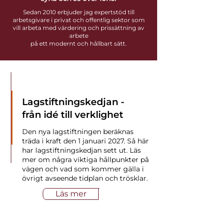
Sedan 2010 erbjuder jag expertstöd till
arbetsgivare i privat och offentlig sektor som
vill arbeta med värdering och prissättning av
arbete
på ett modernt och hållbart sätt.
NYHET!
Lagstiftningskedjan -
från idé till verklighet
Den nya lagstiftningen beräknas
träda i kraft den 1 januari 2027. Så här
har lagstiftningskedjan sett ut. Läs
mer om några viktiga hållpunkter på
vägen och vad som kommer gälla i
övrigt avseende tidplan och trösklar.
Läs mer