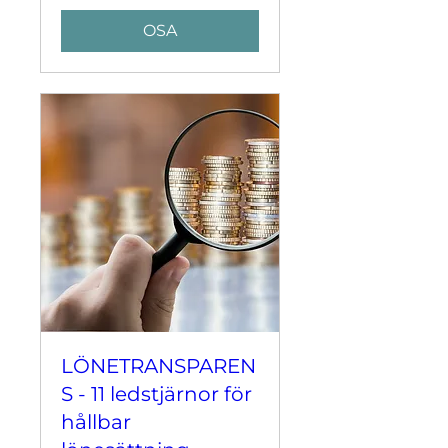
OSA
LÖNETRANSPAREN
S - 11 ledstjärnor för
hållbar