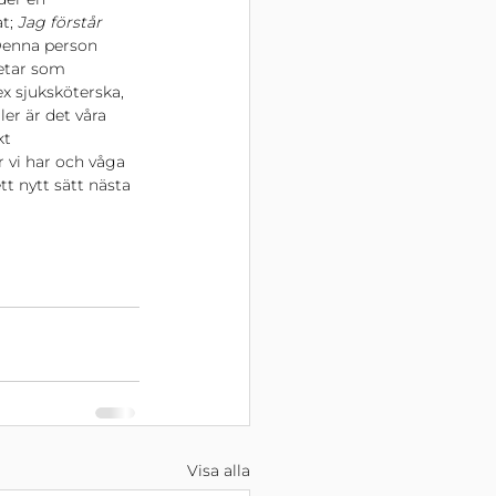
t; 
Jag förstår 
enna person 
betar som 
x sjuksköterska, 
er är det våra 
t 
 vi har och våga 
t nytt sätt nästa 
Visa alla