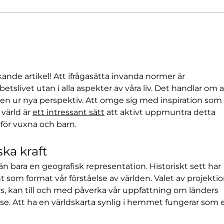
Artikelserie om
Arti
lönetransparens – del 2
löne
ande artikel! Att ifrågasätta invanda normer är 
betslivet utan i alla aspekter av våra liv. Det handlar om a
den ur nya perspektiv. Att omge sig med inspiration som 
värld är 
ett intressant sätt
 att aktivt uppmuntra detta 
 för vuxna och barn.
ka kraft
n bara en geografisk representation. Historiskt sett har 
 som format vår förståelse av världen. Valet av projektio
s, kan till och med påverka vår uppfattning om länders 
lse. Att ha en världskarta synlig i hemmet fungerar som 