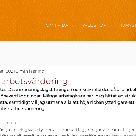
OM FRIDA
WEBSHOP
TJÄNS
aj 2021
2 min läsning
 arbetsvärdering
tes Diskrimineringslagstiftningen och krav infördes på alla arbet
 lönekartläggningar. Många arbetsgivare har idag hittat en struk
tta, samtidigt vill jag utmana alla att höja ribban ytterligare et
tisk arbetsvärdering.
ns ambition”
ånga arbetsgivare tycker att lönekartläggningar är svåra att gen