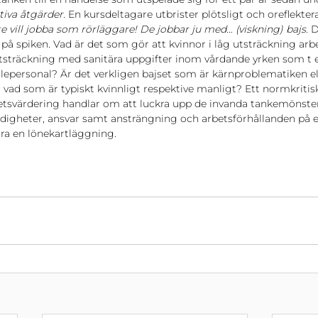
tiva åtgärder. 
En kursdeltagare utbrister plötsligt och oreflektera
te vill jobba som rörläggare! De jobbar ju med… (viskning) bajs. 
D
 på spiken. Vad är det som gör att kvinnor i låg utsträckning ar
tsträckning med sanitära uppgifter inom vårdande yrken som t e
lepersonal? Är det verkligen bajset som är kärnproblematiken ell
vad som är typiskt kvinnligt respektive manligt? Ett normkritisk
betsvärdering handlar om att luckra upp de invanda tankemönster
digheter, ansvar samt ansträngning och arbetsförhållanden på et
ra en lönekartläggning. 