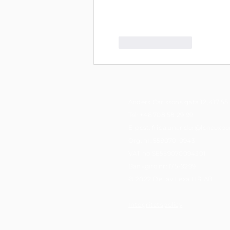
Gilla
Svara
Anders Carlssons gata 12, 417 5
​Tel:
+46 708 58 29 99
E-post: frida.unander@loneexper
Org. nr: 559070-0943
VAT no SE559070094301
Bankgiro nr: 175-9299
© 2022 Del av Lexa HR AB
Integritetspolicy