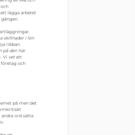
iering av lika och 
 och 
att lägga arbetet 
a gången. 
artläggningar. 
 skillnader i lön 
öja ribban.
n på den här 
. Vi 
vet 
att 
 företag och 
 
blemet på men det 
rmkritiskt 
 andra ord sätta 
v. 
der en 