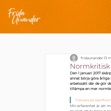
fridaunander
13 m
Normkritisk
Den 1 januari 2017 skärp
annat börja göra årliga
arbetssätt där de gör de
tillämpa en mer normkri
“Fokusera på lagstiftare
Min erfarenhet är att m