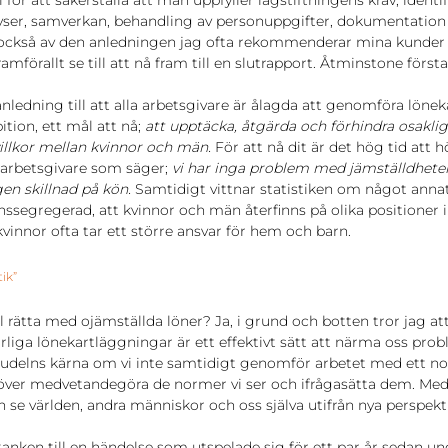
 för att säkerställa att man uppfyller lagstiftningens krav; identif
lyser, samverkan, behandling av personuppgifter, dokumentation
r också av den anledningen jag ofta rekommenderar mina kunder 
amförallt se till att nå fram till en slutrapport. Åtminstone först
nledning till att alla arbetsgivare är ålagda att genomföra lönek
tion, ett mål att nå; 
att upptäcka, åtgärda och förhindra osakliga
illkor mellan kvinnor och män. 
För att nå dit är det hög tid att h
 arbetsgivare som säger; 
vi har inga problem med jämställdhete
gen skillnad på kön. 
Samtidigt vittnar statistiken om något annat
segregerad, att kvinnor och män återfinns på olika positioner i
vinnor ofta tar ett större ansvar för hem och barn. 
tik”
 rätta med ojämställda löner? Ja, i grund och botten tror jag att
rliga lönekartläggningar är ett effektivt sätt att närma oss pro
pudelns kärna om vi inte samtidigt genomför arbetet med ett no
höver medvetandegöra de normer vi ser och ifrågasätta dem. Med
 se världen, andra människor och oss själva utifrån nya perspekti
anken till en händelse som utspelade sig för ett par år sedan un