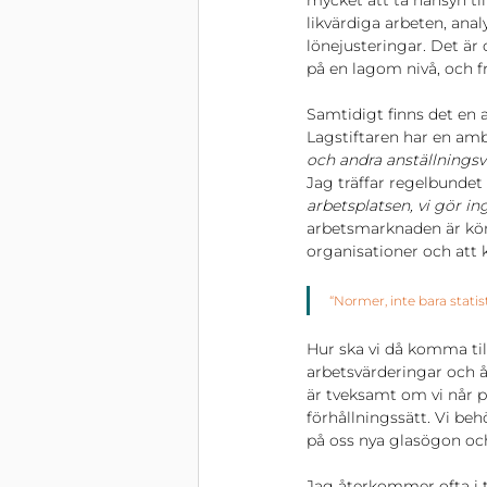
mycket att ta hänsyn till
likvärdiga arbeten, ana
lönejusteringar. Det ä
på en lagom nivå, och fr
Samtidigt finns det en a
Lagstiftaren har en ambi
och andra anställningsv
Jag träffar regelbundet
arbetsplatsen, vi gör in
arbetsmarknaden är köns
organisationer och att k
“Normer, inte bara statis
Hur ska vi då komma till
arbetsvärderingar och å
är tveksamt om vi når 
förhållningssätt. Vi be
på oss nya glasögon och
Jag återkommer ofta i t