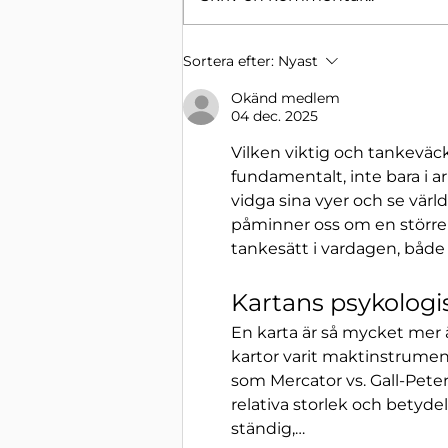
Artikelserie om
Sortera efter:
Nyast
lönetransparens - del 3
Okänd medlem
04 dec. 2025
Vilken viktig och tankeväck
fundamentalt, inte bara i ar
vidga sina vyer och se värl
påminner oss om en större 
tankesätt i vardagen, både
Kartans psykologis
En karta är så mycket mer ä
kartor varit maktinstrument
som Mercator vs. Gall-Peter
relativa storlek och betyde
ständig,…