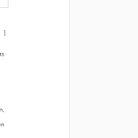
kelserie om
transparens, del 1
tt 
n, 
en 