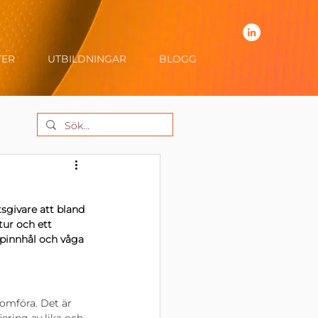
TER
UTBILDNINGAR
BLOGG
sgivare att bland 
tur och ett 
t pinnhål och våga 
omföra. Det är 