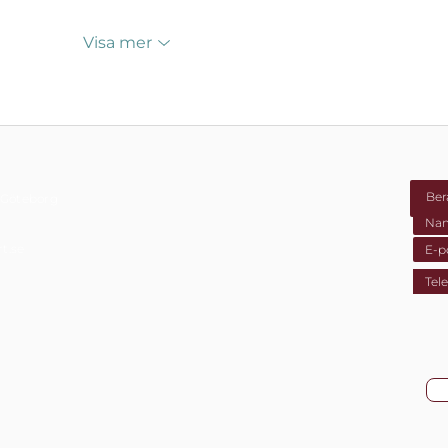
Visa mer
5 Göteborg
t.se