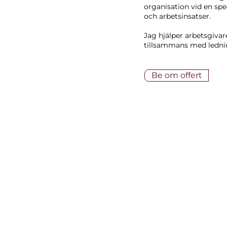
organisation vid en spe
och arbetsinsatser.
Jag hjälper arbetsgivar
tillsammans med lednin
Be om offert
Anders Carlssons gata 12, 417 5
​Tel:
+46 708 58 29 99
E-post: frida.unander@loneexper
Org. nr: 559070-0943