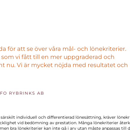
ida för att se över våra mål- och lönekriterier.
som vi fått till en mer uppgraderad och
nt nu. Vi är mycket nöjda med resultatet och
CFO RYBRINKS AB
särskilt individuell och differentierad lönesättning, kräver lönekr
ycklighet vid bedömning av prestation. Många lönekriterier åte
n bra lönekriterier kan inte gå i arv utan måste anpassas till de