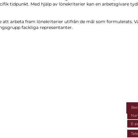
cifik tidpunkt. Med hjälp av lönekriterier kan en arbetsgivare t
e att arbeta fram lönekriterier utifrån de mål som formulerats. V
gsgrupp fackliga representanter.
5 Göteborg
t.se