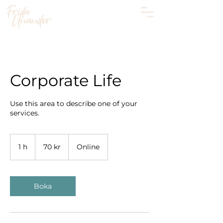
Corporate Life
Use this area to describe one of your
70
svenska
1 h
1
70 kr
Online
kronor
Boka