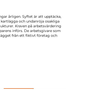
gar årligen. Syftet är att upptäcka,
t kartlägga och undanröja osakliga
trukturer. Kraven på arbetsvärdering
parens införs. De arbetsgivare som
gget från ett fiktivt företag och
EBORG 21 april 2026