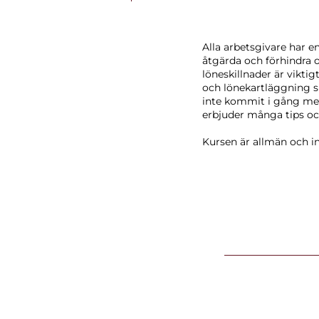
Alla arbetsgivare har e
åtgärda och förhindra 
löneskillnader är vikti
och lönekartläggning s
inte kommit i gång med 
erbjuder många tips oc
Kursen är allmän och in
Löneskillnader
Krav på lönetra
Normer och kö