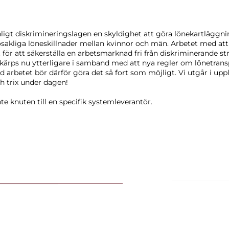
nligt diskrimineringslagen en skyldighet att göra lönekartläggnin
osakliga löneskillnader mellan kvinnor och män. Arbetet med at
gt för att säkerställa en arbetsmarknad fri från diskriminerande s
kärps nu ytterligare i samband med att nya regler om lönetrans
arbetet bör därför göra det så fort som möjligt. Vi utgår i upplä
h trix under dagen!
te knuten till en specifik systemleverantör.
OM KURSEN
 kvinnor och män
nsparens i arbetslivet
GÖT
nskodade yrken