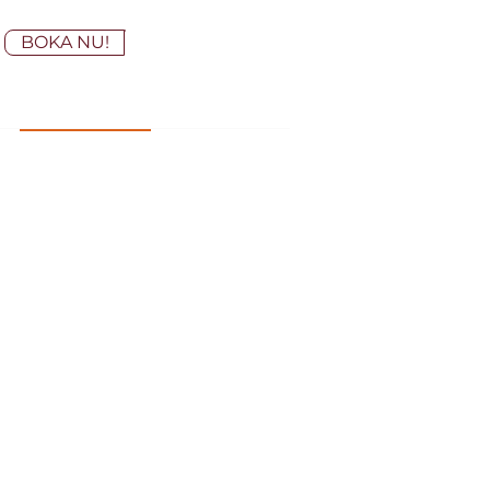
BOKA NU!
 900 kr/deltagare
ngår boken Lönetransparens –
ver och syna lön (Liber) samt för-
iddagsfika, lunch och
l.